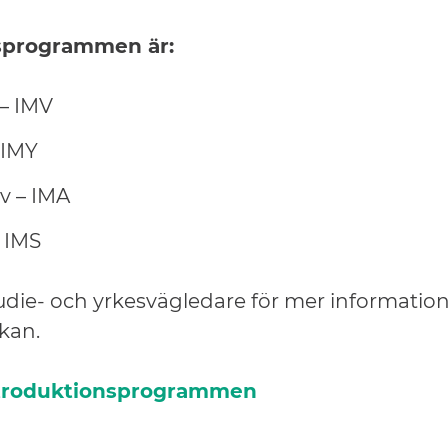
nsprogrammen är:
 – IMV
 IMY
iv – IMA
 IMS
udie- och yrkesvägledare för mer informatio
kan.
troduktionsprogrammen