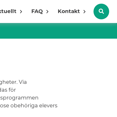
tuellt
FAQ
Kontakt
gheter. Via
das för
tionsprogrammen
dose obehöriga elevers