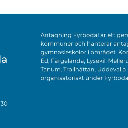
Antagning Fyrbodal är ett gem
kommuner och hanterar antag
gymnasieskolor i området. Ko
la
Ed, Färgelanda, Lysekil, Melle
Tanum, Trollhättan, Uddevalla 
organisatoriskt under Fyrbo
 30