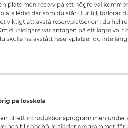
n plats men reserv på ett högre val kommer 
 plats ledig där som du står i tur till, förlorar 
et viktigt att avstå reservplatser om du hellre 
m du tidigare var antagen på ett lägre val fi
u skulle ha avstått reservplatser du inte längr
rig på lovskola
gen till ett introduktionsprogram men unde
g och blir obehörig till det programmet, får 