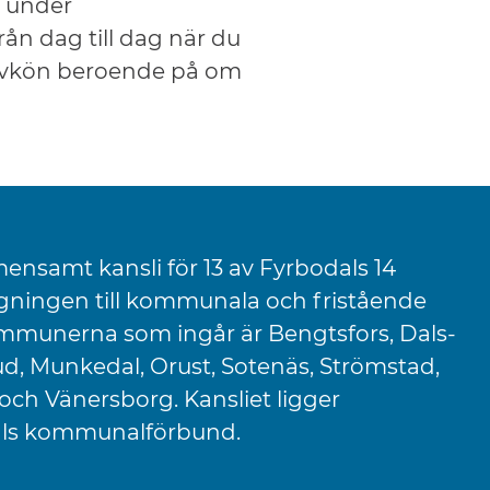
g under
rån dag till dag när du
servkön beroende på om
ensamt kansli för 13 av Fyrbodals 14
ningen till kommunala och fristående
mmunerna som ingår är Bengtsfors, Dals-
rud, Munkedal, Orust, Sotenäs, Strömstad,
och Vänersborg. Kansliet ligger
dals kommunalförbund.