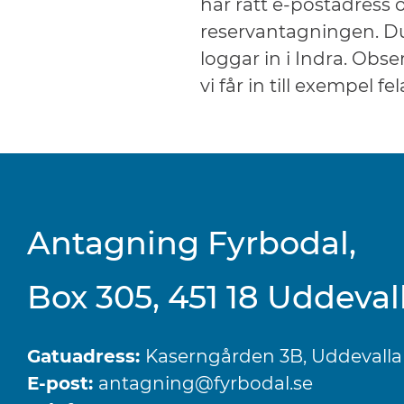
har rätt e-postadress 
reservantagningen. Du 
loggar in i Indra. Ob
vi får in till exempel fe
Antagning Fyrbodal,
Box 305, 451 18 Uddeval
Gatuadress:
Kaserngården 3B, Uddevalla
E-post:
antagning@fyrbodal.se