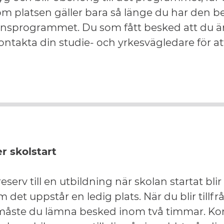
om platsen gäller bara så länge du har den 
ionsprogrammet. Du som fått besked att du är 
takta din studie- och yrkesvägledare för att l
r skolstart
serv till en utbildning när skolan startat bli
et uppstår en ledig plats. När du blir tillfrå
 måste du lämna besked inom två timmar. Kontr