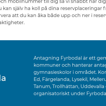
och mobilnummer till dig så vi snabbt når di
kan själv ha koll på dina reservplaceringar f
servera att du kan åka både upp och ner i re
laktigheter.
Antagning Fyrbodal är ett gem
kommuner och hanterar antag
gymnasieskolor i området. Ko
la
Ed, Färgelanda, Lysekil, Melle
Tanum, Trollhättan, Uddevalla 
organisatoriskt under Fyrbo