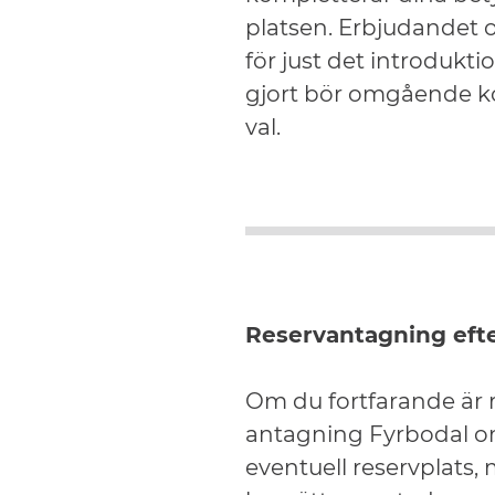
platsen. Erbjudandet 
för just det introdukt
gjort bör omgående kon
val.
Reservantagning efte
Om du fortfarande är re
antagning Fyrbodal om d
eventuell reservplats,