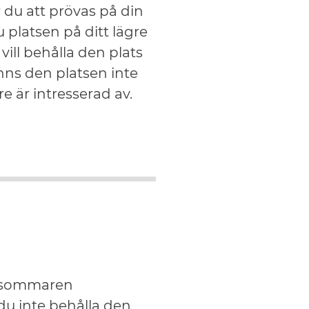
du att prövas på din
du platsen på ditt lägre
vill behålla den plats
nns den platsen inte
e är intresserad av.
r sommaren
du inte behålla den