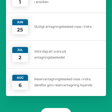
1
i ansökan
JUN
Slutligt antagningsbesked visas i Indra
25
JUL
Sista dag att svara på
2
antagningsbeskedet
AUG
Reservantagningsbesked visas i Indra,
6
därefter görs reservantagning löpande