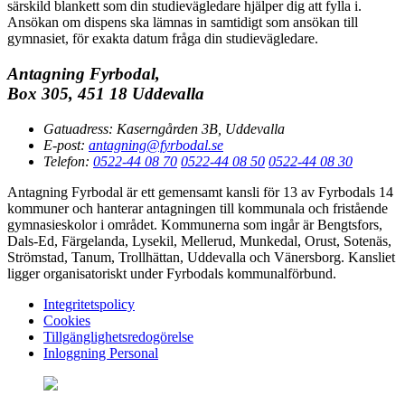
särskild blankett som din studievägledare hjälper dig att fylla i.
Ansökan om dispens ska lämnas in samtidigt som ansökan till
gymnasiet, för exakta datum fråga din studievägledare.
Antagning Fyrbodal,
Box 305, 451 18 Uddevalla
Gatuadress:
Kaserngården 3B, Uddevalla
E-post:
antagning@fyrbodal.se
Telefon:
0522-44 08 70
0522-44 08 50
0522-44 08 30
Antagning Fyrbodal är ett gemensamt kansli för 13 av Fyrbodals 14
kommuner och hanterar antagningen till kommunala och fristående
gymnasieskolor i området. Kommunerna som ingår är Bengtsfors,
Dals-Ed, Färgelanda, Lysekil, Mellerud, Munkedal, Orust, Sotenäs,
Strömstad, Tanum, Trollhättan, Uddevalla och Vänersborg. Kansliet
ligger organisatoriskt under Fyrbodals kommunalförbund.
Integritetspolicy
Cookies
Tillgänglighetsredogörelse
Inloggning Personal