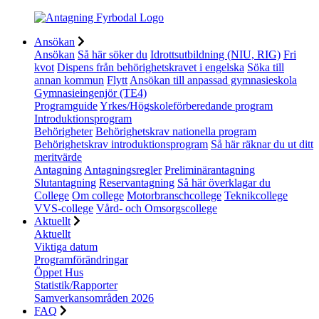
Ansökan
Ansökan
Så här söker du
Idrottsutbildning (NIU, RIG)
Fri
kvot
Dispens från behörighetskravet i engelska
Söka till
annan kommun
Flytt
Ansökan till anpassad gymnasieskola
Gymnasieingenjör (TE4)
Programguide
Yrkes/Högskoleförberedande program
Introduktionsprogram
Behörigheter
Behörighetskrav nationella program
Behörighetskrav introduktionsprogram
Så här räknar du ut ditt
meritvärde
Antagning
Antagningsregler
Preliminärantagning
Slutantagning
Reservantagning
Så här överklagar du
College
Om college
Motorbranschcollege
Teknikcollege
VVS-college
Vård- och Omsorgscollege
Aktuellt
Aktuellt
Viktiga datum
Programförändringar
Öppet Hus
Statistik/Rapporter
Samverkansområden 2026
FAQ