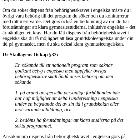
Om du söker dispens från behörighetskravet i engelska måste du i
övrigt vara behörig till det program du söker och du konkurrerar
med ditt meritvärde. Det görs också en bedömning av om du har
förutsättningar att klara gymnasiestudierna, inklusive engelska – det
är nämligen ett krav. Har du fått dispens från behörighetskravet i
engelska ska du få möjlighet att läsa grundskoleengelska under din
tid på gymnasiet, men du ska också klara gymnasieengelskan.
Ur Skollagens 16 kap §32:
En sökande till ett nationellt program som saknar
godkänt betyg i engelska men uppfyller övriga
behörighetskrav skall ändå anses behörig om den
sökande
1. på grund av speciella personliga förhållanden inte
har haft möjlighet att delta i undervisning i engelska
under en betydande del av sin tid i grundskolan eller
motsvarande utbildning, och
2. bedöms ha förutsättningar att klara studierna på det
sökta programmet.
Ansökan om dispens från behörighetskravet i engelska görs på