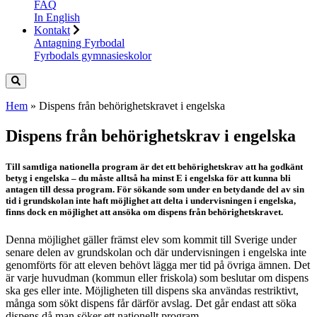
FAQ
In English
Kontakt
Antagning Fyrbodal
Fyrbodals gymnasieskolor
Hem
»
Dispens från behörighetskravet i engelska
Dispens från behörighetskrav i engelska
Till samtliga nationella program är det ett behörighetskrav att ha godkänt
betyg i engelska – du måste alltså ha minst E i engelska för att kunna bli
antagen till dessa program. För sökande som under en betydande del av sin
tid i grundskolan inte haft möjlighet att delta i undervisningen i engelska,
finns dock en möjlighet att ansöka om dispens från behörighetskravet.
Denna möjlighet gäller främst elev som kommit till Sverige under
senare delen av grundskolan och där undervisningen i engelska inte
genomförts för att eleven behövt lägga mer tid på övriga ämnen. Det
är varje huvudman (kommun eller friskola) som beslutar om dispens
ska ges eller inte. Möjligheten till dispens ska användas restriktivt,
många som sökt dispens får därför avslag. Det går endast att söka
dispens då man söker ett nationellt program.